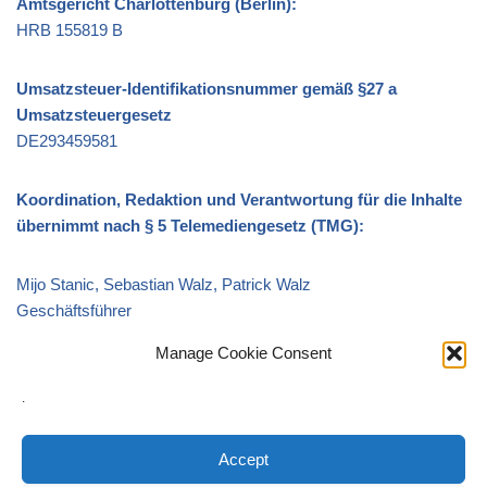
Amtsgericht Charlottenburg (Berlin):
HRB 155819 B
Umsatzsteuer-Identifikationsnummer gemäß §27 a
Umsatzsteuergesetz
DE293459581
Koordination, Redaktion und Verantwortung für die Inhalte
übernimmt nach § 5 Telemediengesetz (TMG):
Mijo Stanic, Sebastian Walz, Patrick Walz
Geschäftsführer
Mail:
info@chromicent.de
Manage Cookie Consent
FON: +49 (0)30 2332 89300
.
Quellenangabe für Bilder und Grafiken:
PR Chromicent GmbH
Accept