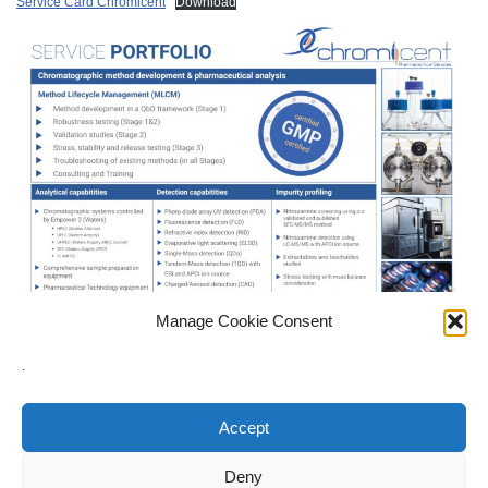
Service Card Chromicent
Download
Manage Cookie Consent
.
Accept
Deny
Impressum
AGB
Datenschutz
Haftungsausschluss