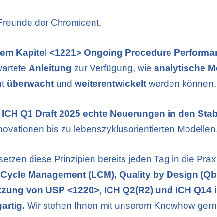
Freunde der Chromicent,
 dem Kapitel <1221> Ongoing Procedure Performa
wartete
Anleitung
zur Verfügung, wie
analytische M
nt
überwacht
und
weiterentwickelt
werden können.
r
ICH Q1 Draft 2025 echte Neuerungen in den Stabi
nnovationen bis zu lebenszyklusorientierten Modellen
setzen diese Prinzipien bereits jeden Tag in die Pra
 Cycle Management (LCM), Quality by Design (Qb
zung von USP <1220>, ICH Q2(R2) und ICH Q14 is
gartig.
Wir stehen Ihnen mit unserem Knowhow gern 