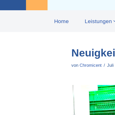
Home
Leis­tungen
Neuigke
von
Chromicent
Juli