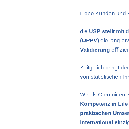
Liebe Kunden und 
die
USP stellt mit
(OPPV)
die lang er
Validierung
eﬃzie
Zeitgleich bringt de
von statistischen I
Wir als Chromicent 
Kompetenz in Life
praktischen Umset
international einzi