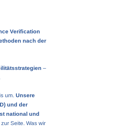
nce Veriﬁcation
ethoden nach der
litätsstrategien
–
.
xis um.
Unsere
D) und der
t national und
zur Seite. Was wir