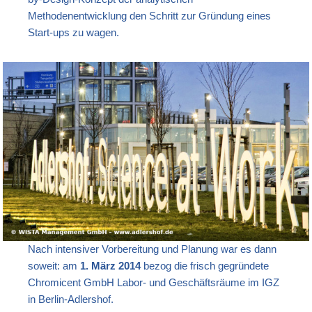
Methodenentwicklung den Schritt zur Gründung eines
Start-ups zu wagen.
Nach intensiver Vorbereitung und Planung war es dann
soweit: am
1. März 2014
bezog die frisch gegründete
Chromicent GmbH Labor- und Geschäftsräume im IGZ
in Berlin-Adlershof.