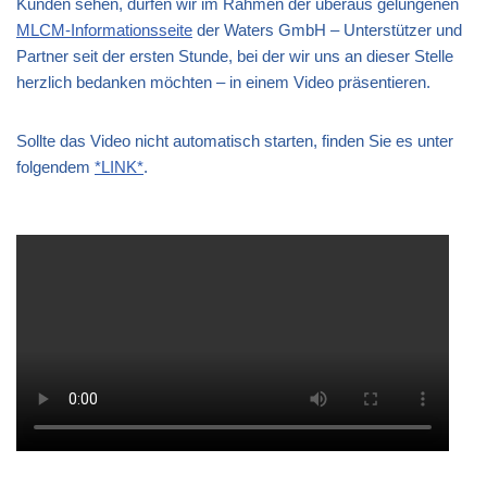
Kunden sehen, dürfen wir im Rahmen der überaus gelungenen
MLCM-Informationsseite
der Waters GmbH – Unterstützer und
Partner seit der ersten Stunde, bei der wir uns an dieser Stelle
herzlich bedanken möchten – in einem Video präsentieren.
Sollte das Video nicht automatisch starten, finden Sie es unter
folgendem
*LINK*
.