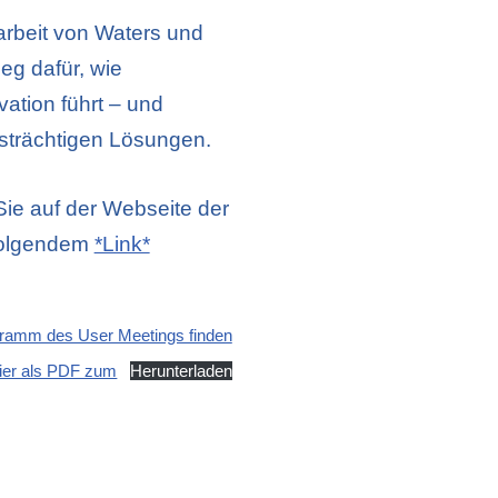
beit von Waters und
eg dafür, wie
vation führt – und
tsträchtigen Lösungen.
 Sie auf der Webseite der
folgendem
*Link*
gramm des User Meetings finden
hier als PDF zum
Herunterladen