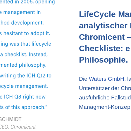
LifeCycle M
analytischer
Chromicent –
Checkliste: e
Philosophie.
Die
Waters GmbH
, 
Unterstützer der Chr
ausführliche Fallstu
Managment-Konzept d