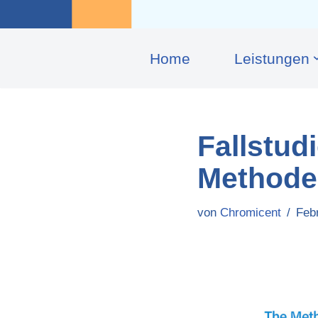
Home
Leis­tungen
Fallstud
Methode
von
Chromicent
Feb