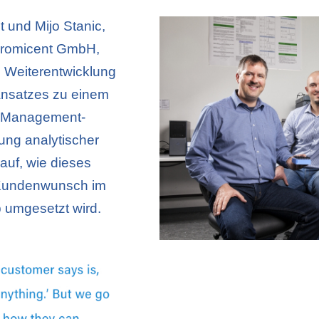
t und Mijo Stanic,
hromicent GmbH,
 Weiterentwicklung
Ansatzes zu einem
e-Management-
lung analytischer
auf, wie dieses
 Kundenwunsch im
b umgesetzt wird.