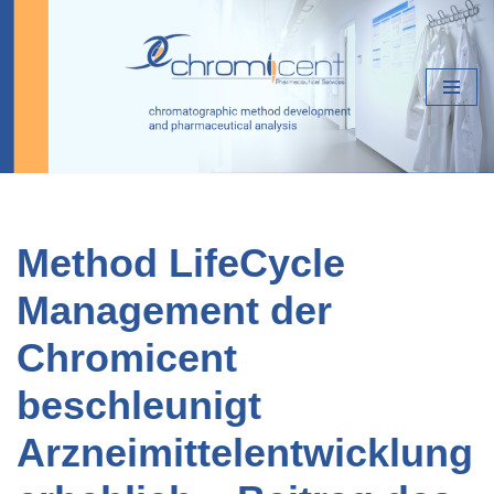
Zum
Inhalt
springen
Method LifeCycle
Management der
Chromicent
beschleunigt
Arzneimittel­entwicklung