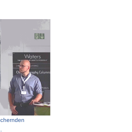
ichernden
.