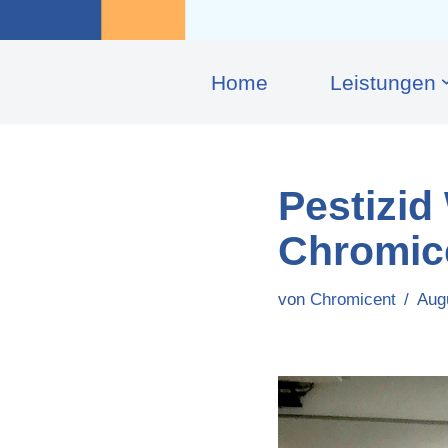
Home
Leis­tungen
Pestizid
Chromice
von
Chromicent
Aug