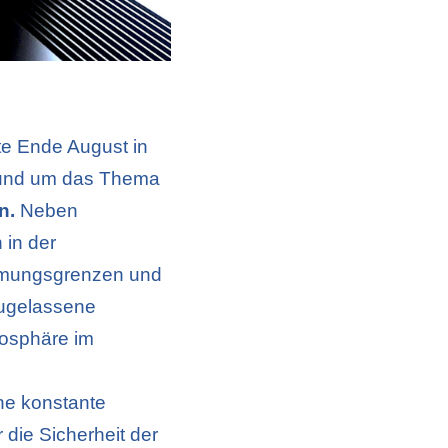
te Ende August in
rund um das Thema
n.
Neben
 in der
immungsgrenzen und
zugelassene
mosphäre im
ne konstante
 die Sicherheit der