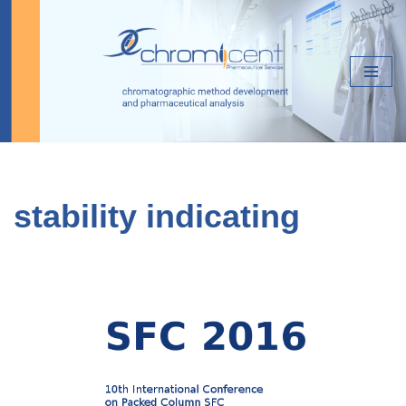
Zum
Inhalt
springen
stability indicating