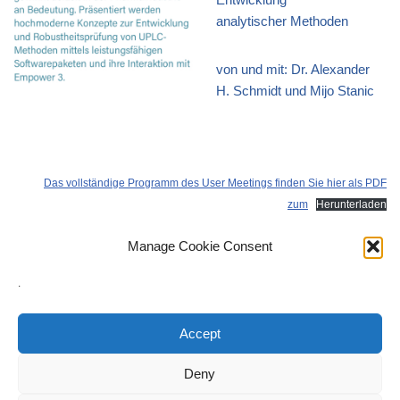
analytischer Methoden
von und mit: Dr. Alexander
H. Schmidt und Mijo Stanic
Das vollständige Programm des User Meetings finden Sie hier als PDF
zum
Herunterladen
Oder auf der
Homepage der Waters GmbH.
Manage Cookie Consent
.
Accept
Deny
Impressum
AGB
Datenschutz
Haftungsausschluss