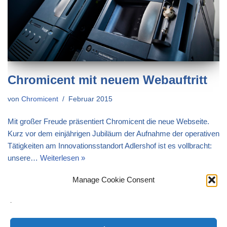
Chromicent mit neuem Webauftritt
von
Chromicent
Februar 2015
Mit großer Freude präsentiert Chromicent die neue Webseite.
Kurz vor dem einjährigen Jubiläum der Aufnahme der operativen
Tätigkeiten am Innovationsstandort Adlershof ist es vollbracht:
unsere…
Weiterlesen »
Manage Cookie Consent
.